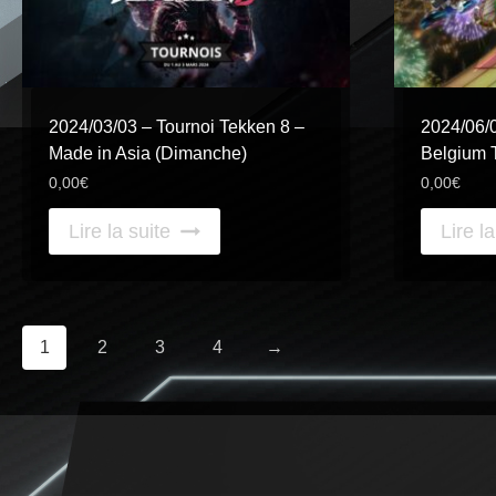
2024/03/03 – Tournoi Tekken 8 –
2024/06/0
Made in Asia (Dimanche)
Belgium
0,00
€
0,00
€
Lire la suite
Lire la
1
2
3
4
→