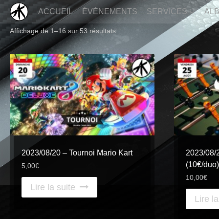
Aller
au
ACCUEIL
ÉVÉNEMENTS
SERVICES
AL
contenu
Affichage de 1–16 sur 53 résultats
2023/08/20 – Tournoi Mario Kart
2023/08/2
(10€/duo)
5,00
€
10,00
€
Lire la suite
Lire la