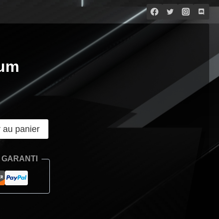
ium
r au panier
 GARANTI