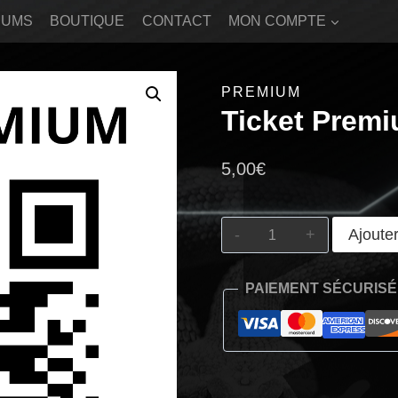
BUMS
BOUTIQUE
CONTACT
MON COMPTE
PREMIUM
Ticket Prem
5,00
€
quantité
Ajoute
de
Ticket
Premium
PAIEMENT SÉCURISÉ